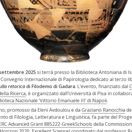
5 settembre 2025
si terrà presso la Biblioteca Antoniana di I
l Convegno Internazionale di Papirologia dedicato al terzo li
ulla retorica
di Filodemo di Gadara
. L’evento, finanziato dal
C
ella Ricerca
, è organizzato dall’Università di Pisa in collabo
lioteca Nazionale ‘Vittorio Emanuele III’ di Napoli
.
no, promosso da Eleni Avdoulou e da
Graziano Ranocchia
de
to di Filologia, Letteratura e Linguistica, fa parte del Prog
ERC Advanced Grant 885222-GreekSchools
della Commissio
Horizon 2020
, Excellent Science) coordinato dal professor 