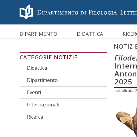
Menù accessibilità
Skip to main menu
Skip to content
sitemap
CARATTERI AD ALTA LEGG
DIPARTIMENTO
DIDATTICA
RICER
NOTIZI
Filod
CATEGORIE
NOTIZIE
Inter
Didattica
Antoni
2025
Dipartimento
pubblicata: 
Eventi
Internazionale
Ricerca