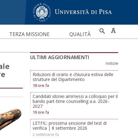
RICERCA
TERZA MISSIONE
QUALITÀ
PER
p
ULTIMI AGGIORNAMENTI
notizie
ale
re
Riduzioni di orario e chiusura estiva delle
strutture del Dipartimento
18 ore fa
Candidati idonei ammessi a colloquio per il
bando part-time counselling a.a. 2026-
2027
19 ore fa
LETFIL: prossima sessione del test di
verifica | 8 settembre 2026
2 settimane fa