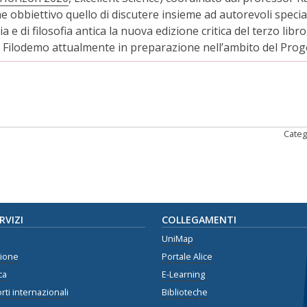
 obbiettivo quello di discutere insieme ad autorevoli speciali
a e di filosofia antica la nuova edizione critica del terzo libro
 Filodemo attualmente in preparazione nell’ambito del Prog
i
Categ
ERVIZI
COLLEGAMENTI
UniMap
zione
Portale Alice
ca
E-Learning
rti internazionali
Biblioteche