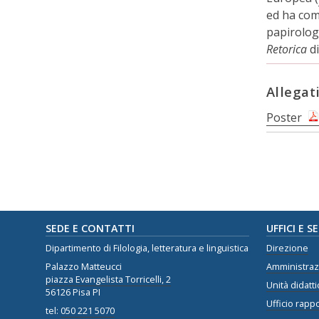
ed ha come
papirologi
Retorica
di
Allegat
Poster
SEDE E CONTATTI
UFFICI E S
Dipartimento di Filologia, letteratura e linguistica
Direzione
Palazzo Matteucci
Amministra
piazza Evangelista Torricelli, 2
Unità didatti
56126 Pisa PI
Ufficio rappo
tel:
050 221 5070