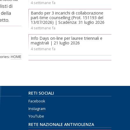
4 settimane fa
sti di
 della
Bando per 3 incarichi di collaborazione
part-time counselling (Prot. 151193 del
etto.
13/07/2026) | Scadenza: 31 luglio 2026
4 settimane fa
Info Days on-line per lauree triennali e
magistrali | 21 luglio 2026
4 settimane fa
ories:
HOME
RETI SOCIALI
Facebook
Instagram
YouTube
RETE NAZIONALE ANTIVIOLENZA