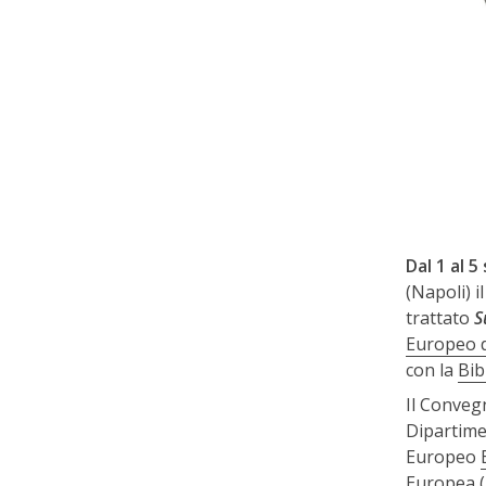
Dal 1 al 
(Napoli) i
trattato
S
Europeo d
con la
Bib
Il Conveg
Dipartimen
Europeo
Europea (