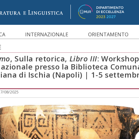
IBILITÀ
CA
INTERNAZIONALE
ORIENTAMENTO
E
emo
, Sulla retorica,
Libro III
: Worksho
nazionale presso la Biblioteca Comun
ana di Ischia (Napoli) | 1-5 settemb
27/08/2025