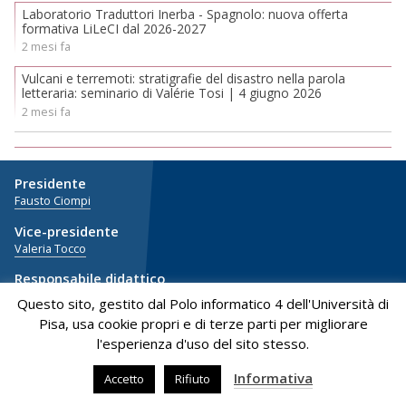
Laboratorio Traduttori Inerba - Spagnolo: nuova offerta
formativa LiLeCI dal 2026-2027
2 mesi fa
Vulcani e terremoti: stratigrafie del disastro nella parola
letteraria: seminario di Valérie Tosi | 4 giugno 2026
2 mesi fa
Presidente
Fausto Ciompi
Vice-presidente
Valeria Tocco
Responsabile didattico
Gloria Penso
Questo sito, gestito dal Polo informatico 4 dell'Università di
Pisa, usa cookie propri e di terze parti per migliorare
Strumenti
l'esperienza d'uso del sito stesso.
Area riservata
(al personale del Dipartimento con accesso mediante
credenziali di Ateneo)
Informativa
Accetto
Rifiuto