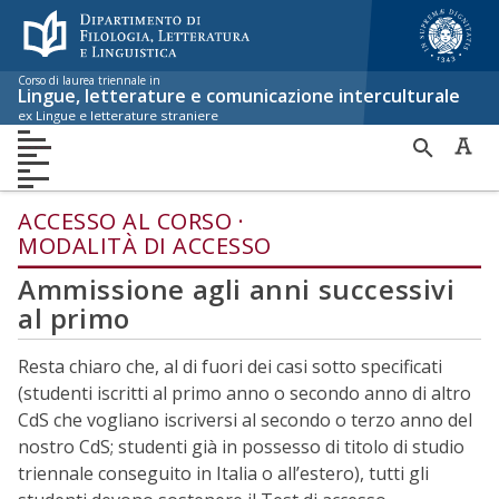
Menù accessibilità
Skip to main menu
Skip to content
sitemap
Corso di laurea triennale in
Lingue, letterature e comunicazione interculturale
ex Lingue e letterature straniere
HOME
RICER
PRESENTAZIONE
ACCESSO AL CORSO
DIDATTICA
PER
INTERNAZIONALE
EVENTI
ORGANIZZAZIONE
NOTIZIE
ACCESSO AL CORSO
MODALITÀ DI ACCESSO
Ammissione agli anni successivi
al primo
Resta chiaro che, al di fuori dei casi sotto specificati
(studenti iscritti al primo anno o secondo anno di altro
CdS che vogliano iscriversi al secondo o terzo anno del
nostro CdS; studenti già in possesso di titolo di studio
triennale conseguito in Italia o all’estero), tutti gli