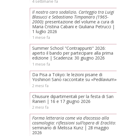
4 settimane fa
Il nostro caro sodalizio. Carteggio tra Luigi
Blasucci e Sebastiano Timpanaro (1965-
2000)
: presentazione del volume a cura di
Maria Cristina Cabani e Giuliana Petrucci |
1 luglio 2026
1 mese fa
Summer School "Contrappunti" 2026:
aperto il bando per partecipare alla prima
edizione | Scadenza: 30 giugno 2026
1 mese fa
Da Pisa a Tokyo: le lezioni pisane di
Yoshinori Sano raccontate su «Pedilavium»
2 mesi fa
Chiusure dipartimentali per la festa di San
Ranieri | 16 e 17 giugno 2026
2 mesi fa
Forma letteraria come via d’accesso alla
cosmologia: riflessioni sull’opera di Eraclito
:
seminario di Melissa Kunz | 28 maggio
2026