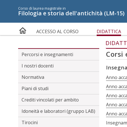
Menù accessibilità
Corso di laurea magistrale in
Filologia e storia dell'antichità (LM-15)
Skip to main menu
Skip to content
sitemap
CARATTERI AD ALTA LEGG
ACCESSO AL CORSO
DIDATTICA
DIDATT
Corsi
Percorsi e insegnamenti
I nostri docenti
Insegn
Normativa
Anno acc
Anno acc
Piani di studi
Anno acc
Crediti vincolati per ambito
Anno acc
Idoneità e laboratori (gruppo LAB)
Anno acc
Tirocini
Insegname