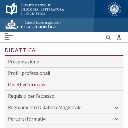
Menù accessibilità
Skip to main menu
Skip to content
sitemap
Corso di laurea magistrale in
Informatica Umanistica
HOME
RICER
ORGANIZZAZIONE
PERSONE
DIDATTICA
PER
DIDATTICA
Presentazione
Profili professionali
Obiettivi formativi
Requisiti per l’accesso
Regolamento Didattico Magistrale
Percorsi formativi