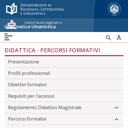
Menù accessibilità
Skip to main menu
Skip to content
sitemap
Corso di laurea magistrale in
Informatica Umanistica
HOME
RICER
ORGANIZZAZIONE
PERSONE
DIDATTICA
PER
DIDATTICA
PERCORSI FORMATIVI
Presentazione
Profili professionali
Obiettivi formativi
Requisiti per l’accesso
Regolamento Didattico Magistrale
Percorsi formativi