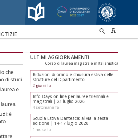
RICERCA
OTIZIE
PER
ULTIMI AGGIORNAMENTI
Corso di laurea magistrale in Italianistica
io che
Riduzioni di orario e chiusura estiva delle
 di studi.
strutture del Dipartimento
2 giorni fa
 laurea e
Info Days on-line per lauree triennali e
magistrali | 21 luglio 2026
 laurea.
4 settimane fa
udi
: è
Scuola Estiva Dantesca: al via la sesta
nto
edizione | 14-17 luglio 2026
1 mese fa
attare