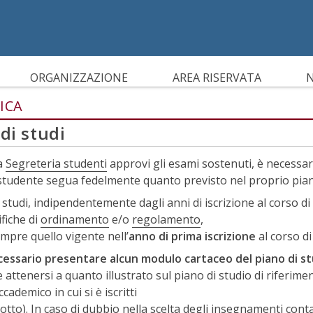
IBILITÀ
ORGANIZZAZIONE
AREA RISERVATA
N
ICA
di studi
la
Segreteria studenti
approvi gli esami sostenuti, è necessar
studente segua fedelmente quanto previsto nel proprio piano
i studi, indipendentemente dagli anni di iscrizione al corso di
fiche di
ordinamento
e/o
regolamento
,
mpre quello vigente nell’
anno di prima iscrizione
al corso di
essario presentare alcun modulo cartaceo del piano di st
e attenersi a quanto illustrato sul piano di studio di riferime
ccademico in cui si è iscritti
sotto). In caso di dubbio nella scelta degli insegnamenti cont