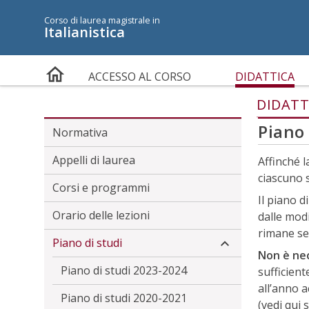
Menù accessibilità
Corso di laurea magistrale in
Italianistica
Skip to main menu
Skip to content
sitemap
CARATTERI AD ALTA LEGG
ACCESSO AL CORSO
DIDATTICA
DIDATT
Piano 
Normativa
Appelli di laurea
Affinché 
ciascuno 
Corsi e programmi
Il piano d
Orario delle lezioni
dalle modi
rimane se
Piano di studi
Non è nec
Piano di studi 2023-2024
sufficient
all’anno a
Piano di studi 2020-2021
(vedi qui 