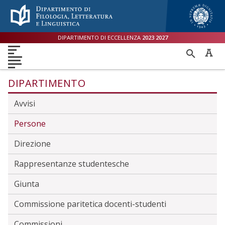
Menù accessibilità
Skip to main menu
Skip to content
sitemap
DIPARTIMENTO DI ECCELLENZA
2023
2027
DIPARTIMENTO
RICER
DIDATTICA
RICERCA
INTERNAZIONALE
PER
ORIENTAMENTO
TERZA MISSIONE
QUALITÀ
DIPARTIMENTO
Avvisi
Persone
Direzione
Rappresentanze studentesche
Giunta
Commissione paritetica docenti-studenti
Commissioni