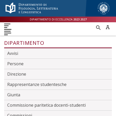
Menù accessibilità
Skip to main menu
Skip to content
sitemap
DIPARTIMENTO DI ECCELLENZA
2023
2027
DIPARTIMENTO
RICER
DIDATTICA
RICERCA
INTERNAZIONALE
PER
ORIENTAMENTO
TERZA MISSIONE
QUALITÀ
DIPARTIMENTO
Avvisi
Persone
Direzione
Rappresentanze studentesche
Giunta
Commissione paritetica docenti-studenti
Commissioni