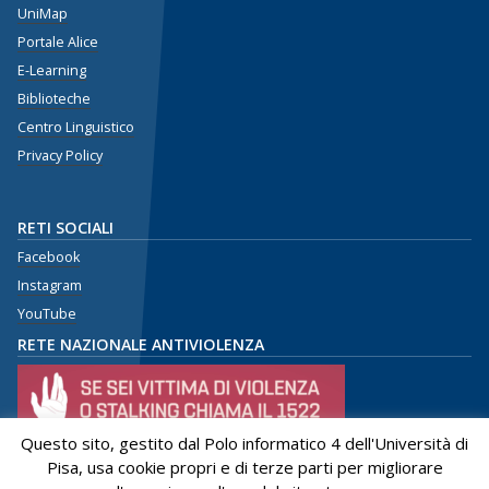
UniMap
Portale Alice
E-Learning
Biblioteche
Centro Linguistico
Privacy Policy
RETI SOCIALI
Facebook
Instagram
YouTube
RETE NAZIONALE ANTIVIOLENZA
Questo sito, gestito dal Polo informatico 4 dell'Università di
Pisa, usa cookie propri e di terze parti per migliorare