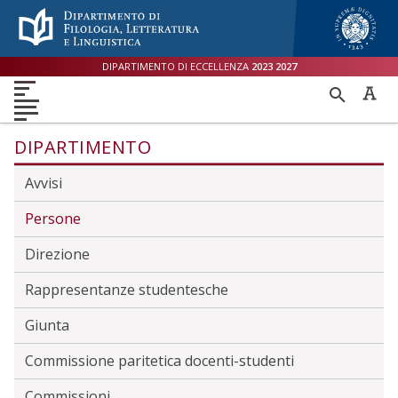
Menù accessibilità
Skip to main menu
Skip to content
sitemap
DIPARTIMENTO DI ECCELLENZA
2023
2027
DIPARTIMENTO
RICER
DIDATTICA
RICERCA
INTERNAZIONALE
PER
ORIENTAMENTO
TERZA MISSIONE
QUALITÀ
DIPARTIMENTO
Avvisi
Persone
Direzione
Rappresentanze studentesche
Giunta
Commissione paritetica docenti-studenti
Commissioni