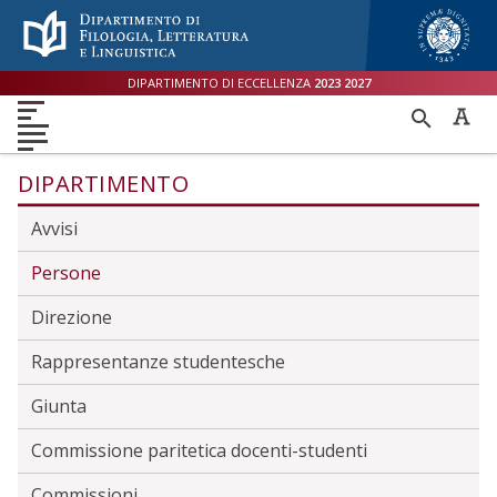
Menù accessibilità
Skip to main menu
Skip to content
sitemap
DIPARTIMENTO DI ECCELLENZA
2023
2027
DIPARTIMENTO
RICER
DIDATTICA
RICERCA
INTERNAZIONALE
PER
ORIENTAMENTO
TERZA MISSIONE
QUALITÀ
DIPARTIMENTO
Avvisi
Persone
Direzione
Rappresentanze studentesche
Giunta
Commissione paritetica docenti-studenti
Commissioni