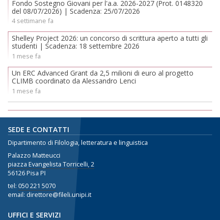
Fondo Sostegno Giovani per l'a.a. 2026-2027 (Prot. 0148320
del 08/07/2026) | Scadenza: 25/07/2026
4 settimane fa
Shelley Project 2026: un concorso di scrittura aperto a tutti gli
studenti | Scadenza: 18 settembre 2026
1 mese fa
Un ERC Advanced Grant da 2,5 milioni di euro al progetto
CLIMB coordinato da Alessandro Lenci
1 mese fa
SEDE E CONTATTI
Dipartimento di Filologia, letteratura e linguistica
Palazzo Matteucci
piazza Evangelista Torricelli, 2
56126 Pisa PI
tel:
050 221 5070
email: direttore@fileli.unipi.it
UFFICI E SERVIZI