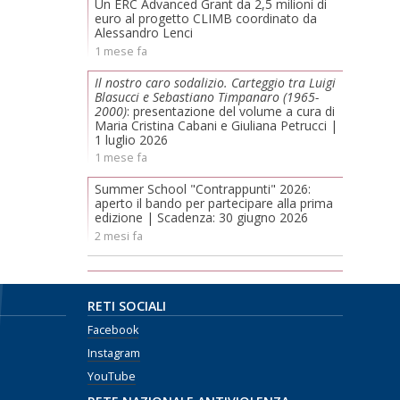
Un ERC Advanced Grant da 2,5 milioni di
euro al progetto CLIMB coordinato da
Alessandro Lenci
1 mese fa
Il nostro caro sodalizio. Carteggio tra Luigi
Blasucci e Sebastiano Timpanaro (1965-
2000)
: presentazione del volume a cura di
Maria Cristina Cabani e Giuliana Petrucci |
1 luglio 2026
1 mese fa
Summer School "Contrappunti" 2026:
aperto il bando per partecipare alla prima
edizione | Scadenza: 30 giugno 2026
2 mesi fa
RETI SOCIALI
Facebook
Instagram
YouTube