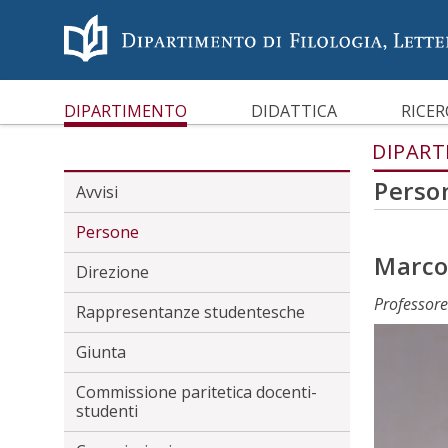
Menù accessibilità
Skip to main menu
Skip to content
sitemap
CARATTERI AD ALTA LEGG
DIPARTIMENTO
DIDATTICA
RICER
DIPAR
Perso
Avvisi
Persone
Marco
Direzione
Professore
Rappresentanze studentesche
Giunta
Commissione paritetica docenti-
studenti