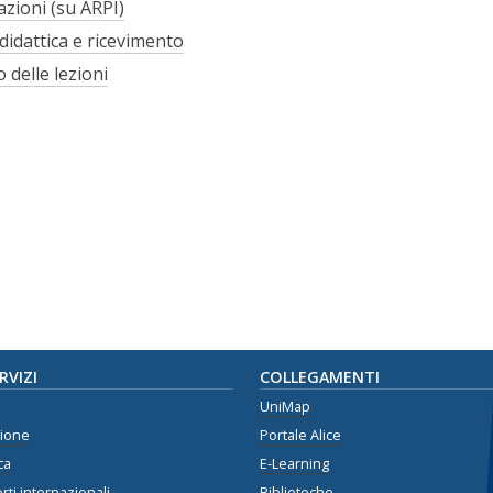
azioni (su ARPI)
 didattica e ricevimento
 delle lezioni
ERVIZI
COLLEGAMENTI
UniMap
zione
Portale Alice
ca
E-Learning
rti internazionali
Biblioteche