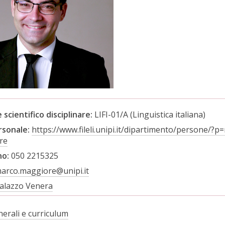
 scientifico disciplinare:
LIFI-01/A (Linguistica italiana)
rsonale:
https://www.fileli.unipi.it/dipartimento/persone/?p
re
no:
050 2215325
arco.maggiore@unipi.it
alazzo Venera
nerali e curriculum