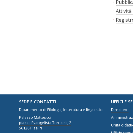
Pubblic
Attività
Registro
SEDE E CONTATTI
UFFICI E S
Dipartimento di Filologia, letteratura e linguistica
Direzione
Palazzo Matteucci
Amministra
piazza Evangelista Torricelli, 2
Unità didatti
56126 Pisa PI
Ufficio rappo