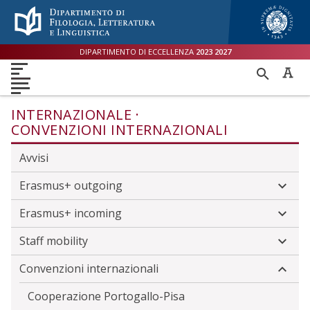
Menù accessibilità
Skip to main menu
Skip to content
sitemap
DIPARTIMENTO DI ECCELLENZA
2023
2027
DIPARTIMENTO
RICER
DIDATTICA
RICERCA
INTERNAZIONALE
PER
ORIENTAMENTO
TERZA MISSIONE
QUALITÀ
INTERNAZIONALE
CONVENZIONI INTERNAZIONALI
Avvisi
Erasmus+ outgoing
Erasmus+ incoming
Staff mobility
Convenzioni internazionali
Cooperazione Portogallo-Pisa