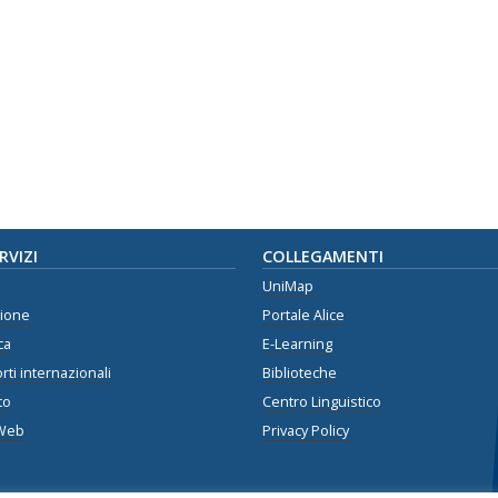
ERVIZI
COLLEGAMENTI
UniMap
zione
Portale Alice
ca
E-Learning
rti internazionali
Biblioteche
to
Centro Linguistico
Web
Privacy Policy