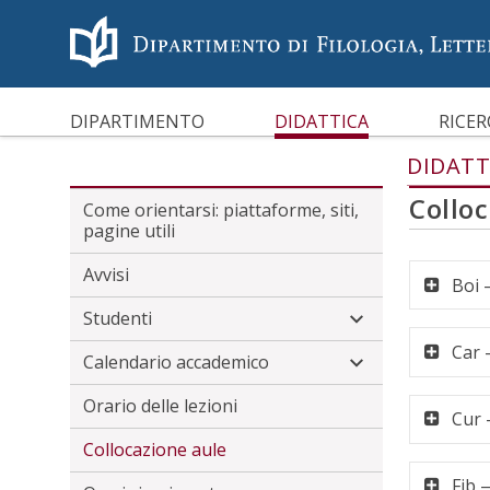
Menù accessibilità
Skip to main menu
Skip to content
sitemap
CARATTERI AD ALTA LEGG
DIPARTIMENTO
DIDATTICA
RICER
DIDATT
Collo
Come orientarsi: piattaforme, siti,
pagine utili
Avvisi
Boi 
Studenti
Car 
Calendario accademico
Orario delle lezioni
Cur 
Collocazione aule
Fib 