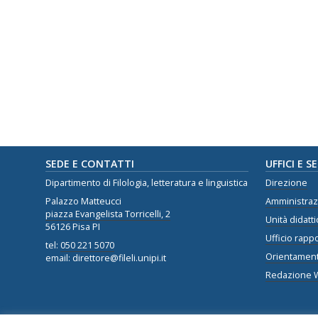
SEDE E CONTATTI
UFFICI E S
Dipartimento di Filologia, letteratura e linguistica
Direzione
Palazzo Matteucci
Amministra
piazza Evangelista Torricelli, 2
Unità didatti
56126 Pisa PI
Ufficio rappo
tel:
050 221 5070
Orientamen
email: direttore@fileli.unipi.it
Redazione 