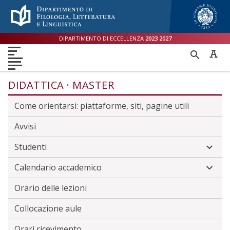
Menù accessibilità
Skip to main menu
Skip to content
sitemap
DIPARTIMENTO DI ECCELLENZA
2023
2027
DIPARTIMENTO
RICER
DIDATTICA
RICERCA
INTERNAZIONALE
PER
ORIENTAMENTO
TERZA MISSIONE
QUALITÀ
DIDATTICA
MASTER
Come orientarsi: piattaforme, siti, pagine utili
Avvisi
Studenti
Calendario accademico
Orario delle lezioni
Collocazione aule
Orari ricevimento