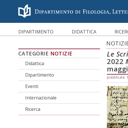
Menù accessibilità
Skip to main menu
Skip to content
sitemap
CARATTERI AD ALTA LEGG
DIPARTIMENTO
DIDATTICA
RICER
NOTIZI
Le Scri
CATEGORIE
NOTIZIE
2022
Didattica
maggi
Dipartimento
pubblicata: 
Eventi
Internazionale
Ricerca