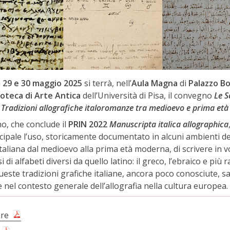
i
29 e 30 maggio 2025
si terrà, nell’
Aula Magna
di
Palazzo Bo
oteca di Arte Antica
dell’Università di Pisa, il convegno
Le S
i. Tradizioni allografiche italoromanze tra medioevo e prima e
o, che conclude il
PRIN 2022
Manuscripta italica allographica
cipale l’uso, storicamente documentato in alcuni ambienti de
taliana dal medioevo alla prima età moderna, di scrivere in 
 di alfabeti diversi da quello latino: il greco, l’ebraico e più
ueste tradizioni grafiche italiane, ancora poco conosciute, 
nel contesto generale dell’allografia nella cultura europea.
re