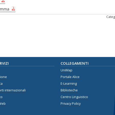
amma
Categ
ERVIZI
COLLEGAMENTI
UniMap
zione
Portale Alice
ca
E-Learning
rti internazionali
Biblioteche
to
Centro Linguistico
Web
Privacy Policy