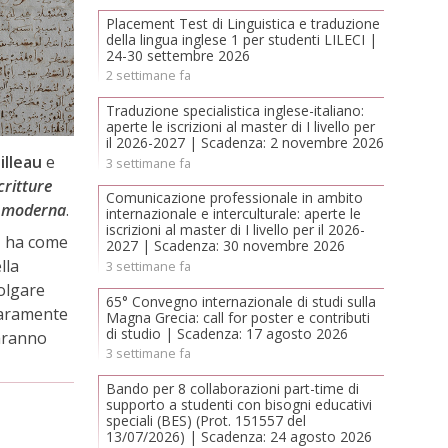
Placement Test di Linguistica e traduzione
della lingua inglese 1 per studenti LILECI |
24-30 settembre 2026
2 settimane fa
Traduzione specialistica inglese-italiano:
aperte le iscrizioni al master di I livello per
il 2026-2027 | Scadenza: 2 novembre 2026
illeau
e
3 settimane fa
critture
Comunicazione professionale in ambito
tà moderna
.
internazionale e interculturale: aperte le
iscrizioni al master di I livello per il 2026-
, ha come
2027 | Scadenza: 30 novembre 2026
lla
3 settimane fa
volgare
65° Convegno internazionale di studi sulla
 raramente
Magna Grecia: call for poster e contributi
di studio | Scadenza: 17 agosto 2026
saranno
3 settimane fa
Bando per 8 collaborazioni part-time di
supporto a studenti con bisogni educativi
speciali (BES) (Prot. 151557 del
13/07/2026) | Scadenza: 24 agosto 2026