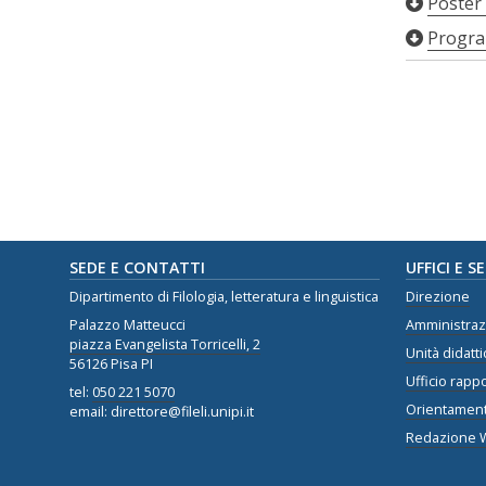
Poster
Progr
SEDE E CONTATTI
UFFICI E S
Dipartimento di Filologia, letteratura e linguistica
Direzione
Palazzo Matteucci
Amministra
piazza Evangelista Torricelli, 2
Unità didatti
56126 Pisa PI
Ufficio rappo
tel:
050 221 5070
Orientamen
email: direttore@fileli.unipi.it
Redazione 