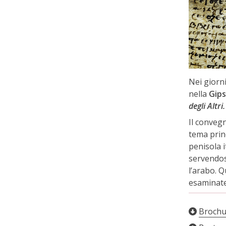
Nei giorn
nella
Gips
degli Altr
Il convegn
tema prin
penisola i
servendosi
l’arabo. Q
esaminate 
Brochu