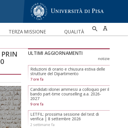
RICERCA
TERZA MISSIONE
QUALITÀ
PER
 PRIN
ULTIMI AGGIORNAMENTI
notizie
30
Riduzioni di orario e chiusura estiva delle
strutture del Dipartimento
7 ore fa
Candidati idonei ammessi a colloquio per il
bando part-time counselling a.a. 2026-
2027
9 ore fa
LETFIL: prossima sessione del test di
verifica | 8 settembre 2026
2 settimane fa