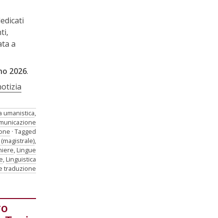
edicati
ti,
ata a
gno 2026
.
notizia
a umanistica
,
omunicazione
ione
Tagged
 (magistrale)
,
niere
,
Lingue
e
,
Linguistica
e traduzione
ro