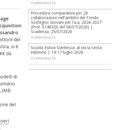
4 settimane fa
Procedura comparativa per 26
collaborazioni nell'ambito del Fondo
uage
Sostegno Giovani per l'a.a. 2026-2027
quisition
(Prot. 0148320 del 08/07/2026) |
Scadenza: 25/07/2026
essandro
4 settimane fa
ettore del
ica, si è
Scuola Estiva Dantesca: al via la sesta
edizione | 14-17 luglio 2026
nt
da
4 settimane fa
delli di
o umano.
 CLIMB
ione del
sseri
.