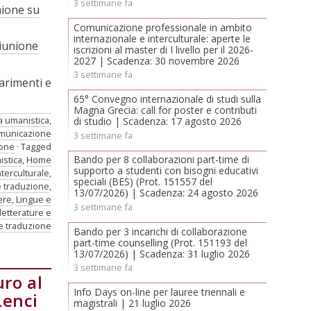
3 settimane fa
nione su
Comunicazione professionale in ambito
internazionale e interculturale: aperte le
iunione
iscrizioni al master di I livello per il 2026-
2027 | Scadenza: 30 novembre 2026
3 settimane fa
arimenti e
65° Convegno internazionale di studi sulla
Magna Grecia: call for poster e contributi
a umanistica
,
di studio | Scadenza: 17 agosto 2026
omunicazione
3 settimane fa
ione
Tagged
Bando per 8 collaborazioni part-time di
stica
,
Home
supporto a studenti con bisogni educativi
terculturale
,
speciali (BES) (Prot. 151557 del
e traduzione
,
13/07/2026) | Scadenza: 24 agosto 2026
ere
,
Lingue e
3 settimane fa
letterature e
 e traduzione
Bando per 3 incarichi di collaborazione
part-time counselling (Prot. 151193 del
13/07/2026) | Scadenza: 31 luglio 2026
3 settimane fa
ro al
Info Days on-line per lauree triennali e
Lenci
magistrali | 21 luglio 2026