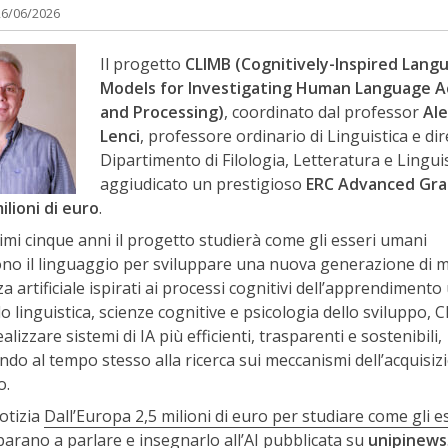
26/06/2026
Il progetto
CLIMB (Cognitively-Inspired Lang
Models for Investigating Human Language Ac
and Processing)
, coordinato dal professor
Al
Lenci
, professore ordinario di Linguistica e dir
Dipartimento di Filologia, Letteratura e Linguist
aggiudicato un prestigioso
ERC Advanced Gra
ilioni di euro
.
imi cinque anni il progetto studierà come gli esseri umani
ono il linguaggio per sviluppare una nuova generazione di mo
za artificiale ispirati ai processi cognitivi dell’apprendiment
 linguistica, scienze cognitive e psicologia dello sviluppo,
alizzare sistemi di IA più efficienti, trasparenti e sostenibili,
do al tempo stesso alla ricerca sui meccanismi dell’acquisiz
o.
otizia
Dall’Europa 2,5 milioni di euro per studiare come gli e
arano a parlare e insegnarlo all’AI
pubblicata su
unipinews