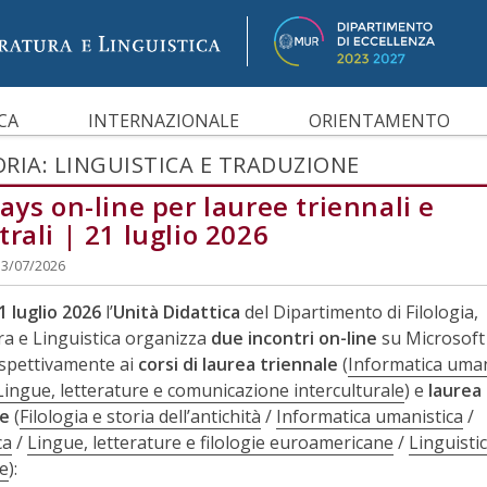
IBILITÀ
CA
INTERNAZIONALE
ORIENTAMENTO
RIA:
LINGUISTICA E TRADUZIONE
ays on-line per lauree triennali e
rali | 21 luglio 2026
13/07/2026
1 luglio 2026
l’
Unità Didattica
del Dipartimento di Filologia,
ra e Linguistica organizza
due incontri on-line
su Microsoft
rispettivamente ai
corsi di laurea triennale
(
Informatica uman
Lingue, letterature e comunicazione interculturale
) e
laurea
le
(
Filologia e storia dell’antichità
/
Informatica umanistica
/
ca
/
Lingue, letterature e filologie euroamericane
/
Linguisti
e
):