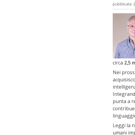
pubblicata: 
circa
2,5 m
Nei pross
acquisisc
intelligen
Integrando
punta a re
contribuen
linguaggi
Leggi la n
umani imp