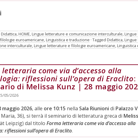
i
:
Didattica
,
HOME
,
Lingue letterature e comunicazione interculturale
,
Lingue 
filologie euroamericane
,
Linguistica e traduzione
Tagged
Didattica
,
Lingue 
ne interculturale
,
Lingue letterature e filologie euroamericane
,
Linguistica
letteraria come via d’accesso alla
ogia: riflessioni sull’opera di Eraclito
:
ario di Melissa Kunz | 28 maggio 20
25/05/2026
8 maggio 2026
, alle
ore 10:15
nella
Sala Riunioni
di
Palazzo 
 Maria, 36), si terrà il seminario di letteratura greca di
Melis
ät Leipzig) dal titolo
Forma letteraria come via d’accesso alla
 riflessioni sull’opera di Eraclito
.