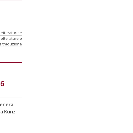
letterature e
letterature e
 e traduzione
26
Venera
sa Kunz