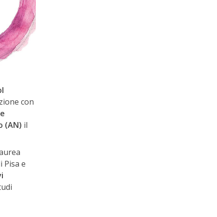
l
zione con
 e
o (AN)
il
laurea
i Pisa e
i
tudi