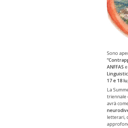
Sono aper
“Contrap
ANFFAS
e 
Linguisti
17 e 18 lu
La Summer 
triennale 
avrà com
neurodiv
letterari,
approfond