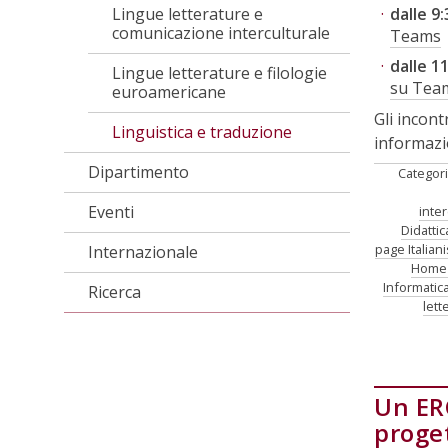
Lingue letterature e
dalle 9:
comunicazione interculturale
Teams
dalle 11
Lingue letterature e filologie
su Tea
euroamericane
Gli incon
Linguistica e traduzione
informazio
Dipartimento
Categor
Eventi
inter
Didattic
page Italiani
Internazionale
Home 
Informatica
Ricerca
lett
Un ER
proge