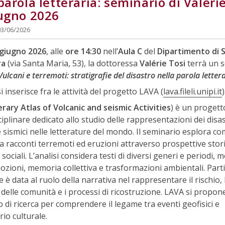
parola letteraria: seminario di Valéri
iugno 2026
03/06/2026
 giugno 2026
, alle
ore 14:30
nell’
Aula C
del
Dipartimento di 
ra
(via Santa Maria, 53), la dottoressa
Valérie Tosi
terrà un 
Vulcani e terremoti: stratigrafie del disastro nella parola letter
i inserisce fra le attività del progetto LAVA (
lava.fileli.unipi.it
)
erary Atlas of Volcanic and seismic Activities
) è un progett
ciplinare dedicato allo studio delle rappresentazioni dei disas
e sismici nelle letterature del mondo. Il seminario esplora co
a racconti terremoti ed eruzioni attraverso prospettive stor
e sociali. L’analisi considera testi di diversi generi e periodi,
ozioni, memoria collettiva e trasformazioni ambientali. Part
 è data al ruolo della narrativa nel rappresentare il rischio, 
a delle comunità e i processi di ricostruzione. LAVA si propo
 di ricerca per comprendere il legame tra eventi geofisici e
io culturale.