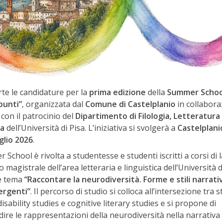
te le candidature per la
prima edizione
della
Summer Schoo
punti”
, organizzata dal
Comune di Castelplanio
in collabora
con il patrocinio del
Dipartimento di Filologia, Letteratura
ca
dell’Università di Pisa. L’iniziativa si svolgerà a
Castelplani
glio 2026
.
School è rivolta a studentesse e studenti iscritti a corsi di 
o magistrale dell’area letteraria e linguistica dell’Università d
e tema
“Raccontare la neurodiversità. Forme e stili narrativ
ergenti”
. Il percorso di studio si colloca all’intersezione tra s
 disability studies e cognitive literary studies e si propone di
ire le rappresentazioni della neurodiversità nella narrativa