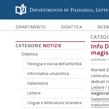
Menù accessibilità
Skip to main menu
Skip to content
sitemap
CARATTERI AD ALTA LEGG
DIPARTIMENTO
DIDATTICA
RICER
CATEGO
Info D
CATEGORIE
NOTIZIE
magist
Didattica
pubblicata: 
Filologia e storia dell'antichità
Martedì
2
Informatica umanistica
Letteratu
dedicati 
Italianistica
Lettere
/
Lettere
magistra
Italianisti
Lingue e letterature straniere
traduzion