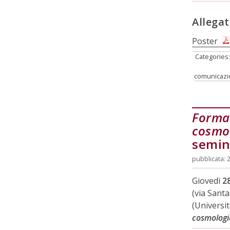
Allegat
Poster
Categories
comunicazio
Forma 
cosmol
semin
pubblicata: 
Giovedì
2
(via Santa
(Universit
cosmologia: