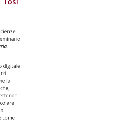
e Tosi
Scienze
seminario
aria
.
.
o digitale
tri
me la
iche,
 mettendo
icolare
la
ne come