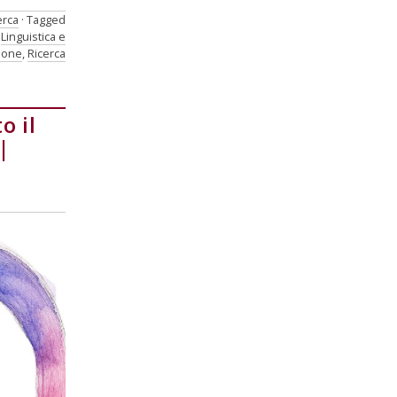
erca
Tagged
,
Linguistica e
ione
,
Ricerca
o il
|