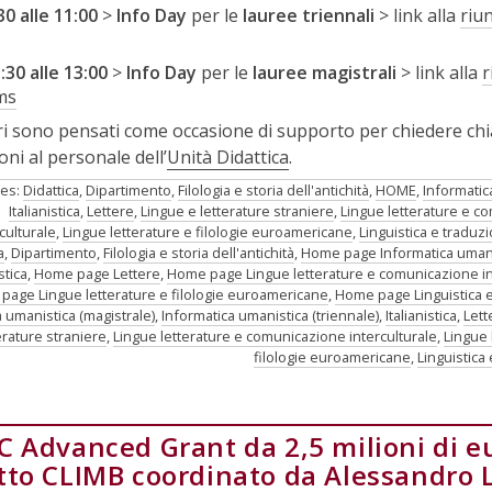
30 alle 11:00
>
Info Day
per le
lauree triennali
> link alla
riu
:30 alle 13:00
>
Info Day
per le
lauree magistrali
> link alla
r
ms
tri sono pensati come occasione di supporto per chiedere chi
ni al personale dell’
Unità Didattica
.
ies:
Didattica
,
Dipartimento
,
Filologia e storia dell'antichità
,
HOME
,
Informatic
Italianistica
,
Lettere
,
Lingue e letterature straniere
,
Lingue letterature e c
culturale
,
Lingue letterature e filologie euroamericane
,
Linguistica e traduz
a
,
Dipartimento
,
Filologia e storia dell'antichità
,
Home page Informatica umani
stica
,
Home page Lettere
,
Home page Lingue letterature e comunicazione in
page Lingue letterature e filologie euroamericane
,
Home page Linguistica 
 umanistica (magistrale)
,
Informatica umanistica (triennale)
,
Italianistica
,
Lett
erature straniere
,
Lingue letterature e comunicazione interculturale
,
Lingue 
filologie euroamericane
,
Linguistica
C Advanced Grant da 2,5 milioni di eu
tto CLIMB coordinato da Alessandro 