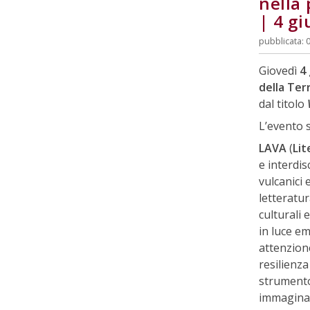
nella 
| 4 g
pubblicata: 
Giovedì
4
della Ter
dal titolo
L’evento s
LAVA
(
Lit
e interdis
vulcanici 
letteratur
culturali 
in luce em
attenzione
resilienz
strumento
immaginar