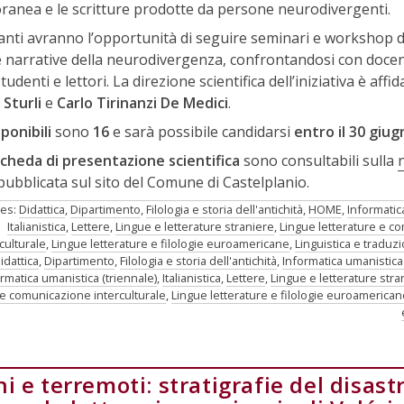
anea e le scritture prodotte da persone neurodivergenti.
panti avranno l’opportunità di seguire seminari e workshop d
e narrative della neurodivergenza, confrontandosi con docen
tudenti e lettori. La direzione scientifica dell’iniziativa è affid
 Sturli
e
Carlo Tirinanzi De Medici
.
ponibili
sono
16
e sarà possibile candidarsi
entro il 30 giu
cheda di presentazione scientifica
sono consultabili sulla
 pubblicata sul sito del Comune di Castelplanio.
ies:
Didattica
,
Dipartimento
,
Filologia e storia dell'antichità
,
HOME
,
Informatic
Italianistica
,
Lettere
,
Lingue e letterature straniere
,
Lingue letterature e c
culturale
,
Lingue letterature e filologie euroamericane
,
Linguistica e traduz
idattica
,
Dipartimento
,
Filologia e storia dell'antichità
,
Informatica umanistica
rmatica umanistica (triennale)
,
Italianistica
,
Lettere
,
Lingue e letterature stra
 e comunicazione interculturale
,
Lingue letterature e filologie euroamerican
i e terremoti: stratigrafie del disast