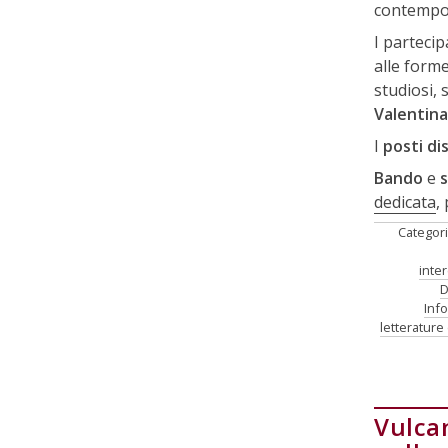
contempor
I parteci
alle form
studiosi, s
Valentina
I
posti dis
Bando
e
s
dedicata
,
Categor
inter
D
Info
letterature
Vulcan