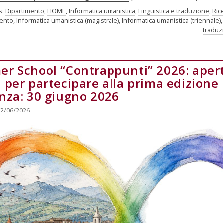
s:
Dipartimento
,
HOME
,
Informatica umanistica
,
Linguistica e traduzione
,
Ric
mento
,
Informatica umanistica (magistrale)
,
Informatica umanistica (triennale)
traduz
r School “Contrappunti” 2026: apert
 per partecipare alla prima edizione 
nza: 30 giugno 2026
22/06/2026