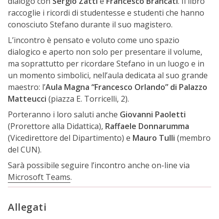
dialogo con
Sergio Zatti
e
Francesco Brancati
. Il libro
raccoglie i ricordi di studentesse e studenti che hanno
conosciuto Stefano durante il suo magistero.
L’incontro è pensato e voluto come uno spazio
dialogico e aperto non solo per presentare il volume,
ma soprattutto per ricordare Stefano in un luogo e in
un momento simbolici, nell’aula dedicata al suo grande
maestro: l’
Aula Magna “Francesco Orlando” di Palazzo
Matteucci
(piazza E. Torricelli, 2).
Porteranno i loro saluti anche
Giovanni Paoletti
(Prorettore alla Didattica),
Raffaele Donnarumma
(Vicedirettore del Dipartimento) e
Mauro Tulli
(membro
del CUN).
Sarà possibile seguire l’incontro anche on-line via
Microsoft Teams
.
Allegati