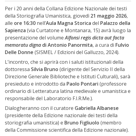
Per i 20 anni della Collana Edizione Nazionale dei testi
della Storiografia Umanistica, giovedì
21 maggio 2026
,
alle
ore 16:30
nell’
Aula Magna Storica
del
Palazzo della
Sapienza
(via Curtatone e Montanara, 15) avrà luogo la
presentazione del volume
Alfonsi regis dicta aut facta
memoratu digna
di Antonio Panormita
, a cura di
Fulvio
Delle Donne
(SISMEL / Edizioni del Galluzzo, 2024).
L’incontro, che si aprirà con i saluti istituzionali della
dottoressa
Silvia Bruno
(dirigente del Servizio II della
Direzione Generale Biblioteche e Istituti Culturali), sarà
presieduto e introdotto da
Paolo Pontari
(professore
ordinario di Letteratura latina medievale e umanistica e
responsabile del Laboratorio F.I.R.Me.).
Dialogheranno con il curatore
Gabriella Albanese
(presidente della Edizione nazionale dei testi della
storiografia umanistica) e
Bruno Figliuolo
(membro
della Commissione scientifica della Edizione nazionale).