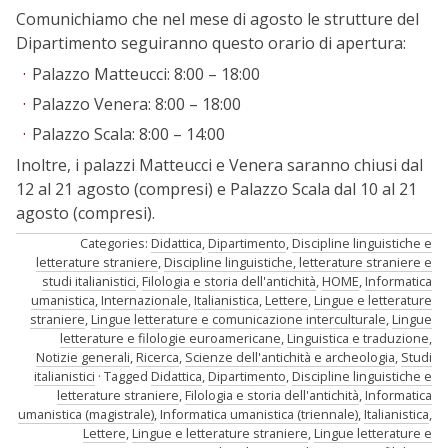
Comunichiamo che nel mese di agosto le strutture del
Dipartimento seguiranno questo orario di apertura:
Palazzo Matteucci: 8:00 – 18:00
Palazzo Venera: 8:00 – 18:00
Palazzo Scala: 8:00 – 14:00
Inoltre, i palazzi Matteucci e Venera saranno chiusi dal
12 al 21 agosto (compresi) e Palazzo Scala dal 10 al 21
agosto (compresi).
Categories:
Didattica
,
Dipartimento
,
Discipline linguistiche e
letterature straniere
,
Discipline linguistiche, letterature straniere e
studi italianistici
,
Filologia e storia dell'antichità
,
HOME
,
Informatica
umanistica
,
Internazionale
,
Italianistica
,
Lettere
,
Lingue e letterature
straniere
,
Lingue letterature e comunicazione interculturale
,
Lingue
letterature e filologie euroamericane
,
Linguistica e traduzione
,
Notizie generali
,
Ricerca
,
Scienze dell'antichità e archeologia
,
Studi
italianistici
Tagged
Didattica
,
Dipartimento
,
Discipline linguistiche e
letterature straniere
,
Filologia e storia dell'antichità
,
Informatica
umanistica (magistrale)
,
Informatica umanistica (triennale)
,
Italianistica
,
Lettere
,
Lingue e letterature straniere
,
Lingue letterature e