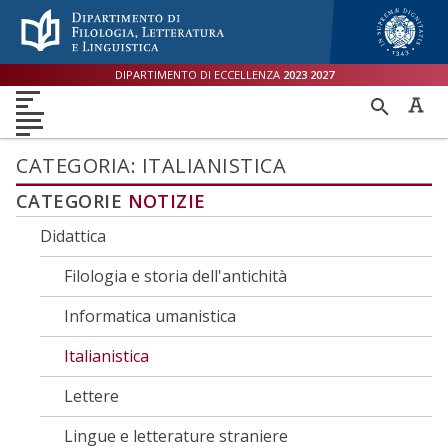
Menù accessibilità
Skip to main menu
Skip to content
sitemap
DIPARTIMENTO DI ECCELLENZA
2023
2027
DIPARTIMENTO
RICER
DIDATTICA
RICERCA
INTERNAZIONALE
PER
ORIENTAMENTO
TERZA MISSIONE
QUALITÀ
CATEGORIA:
ITALIANISTICA
CATEGORIE
NOTIZIE
Didattica
Filologia e storia dell'antichità
Informatica umanistica
Italianistica
Lettere
Lingue e letterature straniere