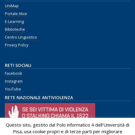
UniMap
Portale Alice
E-Learning
Biblioteche
Centro Linguistico
Privacy Policy
RETI SOCIALI
Facebook
Instagram
YouTube
RETE NAZIONALE ANTIVIOLENZA
Questo sito, gestito dal Polo informatico 4 dell'Università di
Pisa, usa cookie propri e di terze parti per migliorare