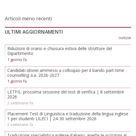
Navigazione
Articoli meno recenti
articoli
ULTIMI AGGIORNAMENTI
notizie
Riduzioni di orario e chiusura estiva delle strutture del
Dipartimento
1 giorno fa
Candidati idonei ammessi a colloquio per il bando part-time
counselling a.a. 2026-2027
1 giorno fa
LETFIL: prossima sessione del test di verifica | 8 settembre
2026
2 settimane fa
Placement Test di Linguistica e traduzione della lingua inglese
1 per studenti LILECI | 24-30 settembre 2026
2 settimane fa
Traduzione specialistica inglese-italiano: aperte le iscrizioni al