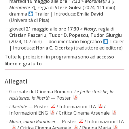
martedì
19 maggio
alle
ore 17:30
>
Moromeții 3
[
I
Moromete 3
], regia di
Stere Gulea
(2024, 111 min) —
dramma
Trailer
| Introduce:
Emilia David
(Università di Pisa)
giovedì
21 maggio
alle
ore 17:30
>
Nasty
, regia di
Cristian Pascariu
,
Tudor D. Popescu
,
Tudor Giurgiu
(2024, 107 min) — documentario biografico
Trailer
| Introduce:
Horia C. Cicortaș
(traduttore ed editore)
Tutte le proiezioni in programma sono ad
accesso
libero e gratuito
.
Allegati
Giornate del Cinema Romeno:
Le ferite storiche, la
resistenza, la libertà
—
Poster
Libertate
—
Poster
/
Informazioni ITA
/
Informazioni ENG
/
Critica Cinema Arsenale
Maria, inima României
—
Poster
/
Informazioni ITA
/
Critica Cinema Arsenale
/
Regina Maria