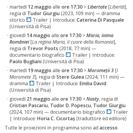
martedì
12 maggio
alle
ore 17:30
>
Libertate
[
Libertà
],
regia di
Tudor Giurgiu
(2023, 109 min) — dramma
storico
Trailer
| Introduce:
Caterina Di Pasquale
(Università di Pisa)
giovedì
14 maggio
alle
ore 17:30
>
Maria, inima
României
[
La regina Maria, il cuore della Romania
],
regia di
Trevor Poots
(2018, 77 min) —
documentario biografico
Trailer
| Introduce:
Paolo
Bugliani
(Università di Pisa)
martedì
19 maggio
alle
ore 17:30
>
Moromeții 3
[
I
Moromete 3
], regia di
Stere Gulea
(2024, 111 min) —
dramma
Trailer
| Introduce:
Emilia David
(Università di Pisa)
giovedì
21 maggio
alle
ore 17:30
>
Nasty
, regia di
Cristian Pascariu
,
Tudor D. Popescu
,
Tudor Giurgiu
(2024, 107 min) — documentario biografico
Trailer
| Introduce:
Horia C. Cicortaș
(traduttore ed editore)
Tutte le proiezioni in programma sono ad
accesso