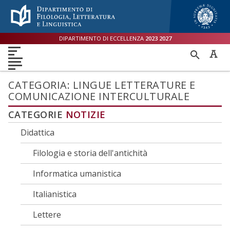
Menù accessibilità
Skip to main menu
Skip to content
sitemap
DIPARTIMENTO DI ECCELLENZA
2023
2027
DIPARTIMENTO
RICER
DIDATTICA
RICERCA
INTERNAZIONALE
PER
ORIENTAMENTO
TERZA MISSIONE
QUALITÀ
CATEGORIA:
LINGUE LETTERATURE E
COMUNICAZIONE INTERCULTURALE
CATEGORIE
NOTIZIE
Didattica
Filologia e storia dell'antichità
Informatica umanistica
Italianistica
Lettere