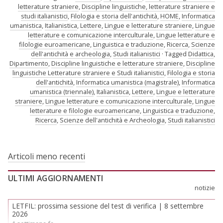
letterature straniere
,
Discipline linguistiche, letterature straniere e
studi italianistici
,
Filologia e storia dell'antichità
,
HOME
,
Informatica
umanistica
,
Italianistica
,
Lettere
,
Lingue e letterature straniere
,
Lingue
letterature e comunicazione interculturale
,
Lingue letterature e
filologie euroamericane
,
Linguistica e traduzione
,
Ricerca
,
Scienze
dell'antichità e archeologia
,
Studi italianistici
Tagged
Didattica
,
Dipartimento
,
Discipline linguistiche e letterature straniere
,
Discipline
linguistiche Letterature straniere e Studi italianistici
,
Filologia e storia
dell'antichità
,
Informatica umanistica (magistrale)
,
Informatica
umanistica (triennale)
,
Italianistica
,
Lettere
,
Lingue e letterature
straniere
,
Lingue letterature e comunicazione interculturale
,
Lingue
letterature e filologie euroamericane
,
Linguistica e traduzione
,
Ricerca
,
Scienze dell'antichità e Archeologia
,
Studi italianistici
Navigazione
Articoli meno recenti
articoli
ULTIMI AGGIORNAMENTI
notizie
LETFIL: prossima sessione del test di verifica | 8 settembre
2026