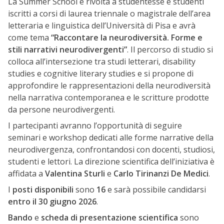
La Summer School è rivolta a studentesse e studenti
iscritti a corsi di laurea triennale o magistrale dell’area
letteraria e linguistica dell’Università di Pisa e avrà
come tema
“Raccontare la neurodiversità. Forme e
stili narrativi neurodivergenti”
. Il percorso di studio si
colloca all’intersezione tra studi letterari, disability
studies e cognitive literary studies e si propone di
approfondire le rappresentazioni della neurodiversità
nella narrativa contemporanea e le scritture prodotte
da persone neurodivergenti.
I partecipanti avranno l’opportunità di seguire
seminari e workshop dedicati alle forme narrative della
neurodivergenza, confrontandosi con docenti, studiosi,
studenti e lettori. La direzione scientifica dell’iniziativa è
affidata a
Valentina Sturli
e
Carlo Tirinanzi De Medici
.
I
posti disponibili
sono
16
e sarà possibile candidarsi
entro il 30 giugno 2026
.
Bando
e
scheda di presentazione scientifica
sono