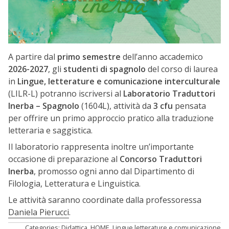
A partire dal
primo semestre
dell’anno accademico
2026-2027
, gli
studenti di spagnolo
del corso di laurea
in
Lingue, letterature e comunicazione interculturale
(LILR-L) potranno iscriversi al
Laboratorio Traduttori
Inerba – Spagnolo
(1604L), attività da
3 cfu
pensata
per offrire un primo approccio pratico alla traduzione
letteraria e saggistica.
Il laboratorio rappresenta inoltre un’importante
occasione di preparazione al
Concorso Traduttori
Inerba
, promosso ogni anno dal Dipartimento di
Filologia, Letteratura e Linguistica.
Le attività saranno coordinate dalla professoressa
Daniela Pierucci
.
Categories:
Didattica
,
HOME
,
Lingue letterature e comunicazione