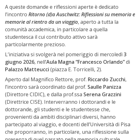
A queste domande e riflessioni aperte è dedicato
l’incontro
Ritorno (d)a Auschwitz: Riflessioni su memoria e
memorie al rientro da un viaggio
, aperto a tutta la
comunità accademica, in particolare a quella
studentesca il cui contributo attivo sarà
particolarmente prezioso.
L’iniziativa si svolgerà nel pomeriggio di mercoledì
3
giugno 2026
, nell’
Aula Magna “Francesco Orlando”
di
Palazzo Matteucci
(piazza E. Torricelli, 2).
Aperto dal Magnifico Rettore, prof.
Riccardo Zucchi
,
l’incontro sarà coordinato dal prof.
Saulle Panizza
(Direttore CIDIC), e dalla prof.ssa
Serena Grazzini
(Direttrice CISE). Interverranno i dottorandi e le
dottorande, gli studenti e le studentesse che,
provenienti da ambiti disciplinari diversi, hanno
partecipato al viaggio, e docenti dell’Università di Pisa
che proporranno, in particolare, una riflessione sulla
presenza di quel passato nella memoria culturale