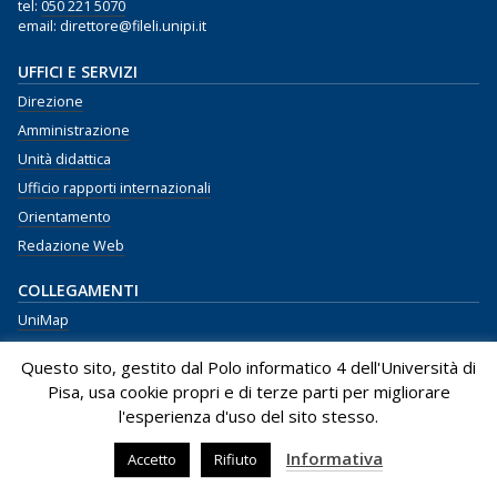
tel:
050 221 5070
email: direttore@fileli.unipi.it
UFFICI E SERVIZI
Direzione
Amministrazione
Unità didattica
Ufficio rapporti internazionali
Orientamento
Redazione Web
COLLEGAMENTI
UniMap
Portale Alice
Questo sito, gestito dal Polo informatico 4 dell'Università di
E-Learning
Pisa, usa cookie propri e di terze parti per migliorare
Biblioteche
l'esperienza d'uso del sito stesso.
Centro Linguistico
Informativa
Accetto
Rifiuto
Privacy Policy