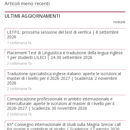
Navigazione
Articoli meno recenti
articoli
ULTIMI AGGIORNAMENTI
notizie
LETFIL: prossima sessione del test di verifica | 8 settembre
2026
1 settimana fa
Placement Test di Linguistica e traduzione della lingua inglese
1 per studenti LILECI | 24-30 settembre 2026
2 settimane fa
Traduzione specialistica inglese-italiano: aperte le iscrizioni al
master di I livello per il 2026-2027 | Scadenza: 2 novembre
2026
2 settimane fa
Comunicazione professionale in ambito internazionale e
interculturale: aperte le iscrizioni al master di I livello per il
2026-2027 | Scadenza: 30 novembre 2026
2 settimane fa
65° Convegno internazionale di studi sulla Magna Grecia: call
for poster e contributi di studio | Scadenza: 17 agosto 2026