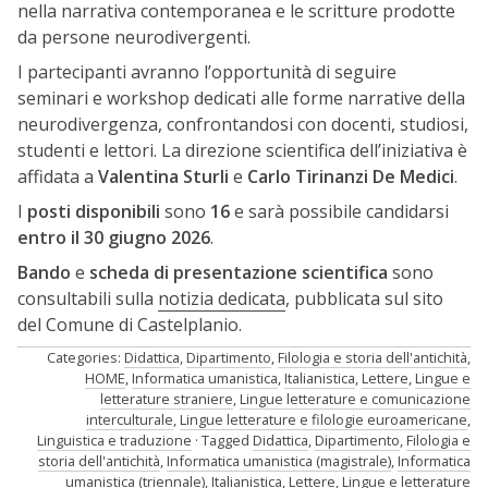
nella narrativa contemporanea e le scritture prodotte
da persone neurodivergenti.
I partecipanti avranno l’opportunità di seguire
seminari e workshop dedicati alle forme narrative della
neurodivergenza, confrontandosi con docenti, studiosi,
studenti e lettori. La direzione scientifica dell’iniziativa è
affidata a
Valentina Sturli
e
Carlo Tirinanzi De Medici
.
I
posti disponibili
sono
16
e sarà possibile candidarsi
entro il 30 giugno 2026
.
Bando
e
scheda di presentazione scientifica
sono
consultabili sulla
notizia dedicata
, pubblicata sul sito
del Comune di Castelplanio.
Categories:
Didattica
,
Dipartimento
,
Filologia e storia dell'antichità
,
HOME
,
Informatica umanistica
,
Italianistica
,
Lettere
,
Lingue e
letterature straniere
,
Lingue letterature e comunicazione
interculturale
,
Lingue letterature e filologie euroamericane
,
Linguistica e traduzione
Tagged
Didattica
,
Dipartimento
,
Filologia e
storia dell'antichità
,
Informatica umanistica (magistrale)
,
Informatica
umanistica (triennale)
,
Italianistica
,
Lettere
,
Lingue e letterature