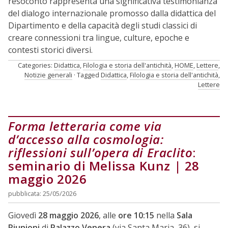
resoconto rappresenta una significativa testimonianza
del dialogo internazionale promosso dalla didattica del
Dipartimento e della capacità degli studi classici di
creare connessioni tra lingue, culture, epoche e
contesti storici diversi.
Categories:
Didattica
,
Filologia e storia dell'antichità
,
HOME
,
Lettere
,
Notizie generali
Tagged
Didattica
,
Filologia e storia dell'antichità
,
Lettere
Forma letteraria come via
d’accesso alla cosmologia:
riflessioni sull’opera di Eraclito
:
seminario di Melissa Kunz | 28
maggio 2026
pubblicata: 25/05/2026
Giovedì
28 maggio 2026
, alle
ore 10:15
nella
Sala
Riunioni
di
Palazzo Venera
(via Santa Maria, 36), si