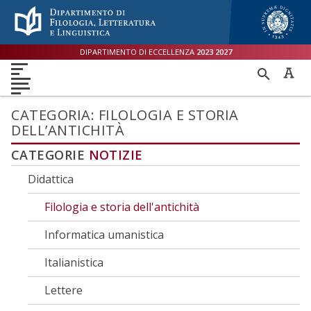
Menù accessibilità
Skip to main menu
Skip to content
sitemap
DIPARTIMENTO DI ECCELLENZA
2023
2027
DIPARTIMENTO
RICER
DIDATTICA
RICERCA
INTERNAZIONALE
PER
ORIENTAMENTO
TERZA MISSIONE
QUALITÀ
CATEGORIA:
FILOLOGIA E STORIA
DELL’ANTICHITÀ
CATEGORIE
NOTIZIE
Didattica
Filologia e storia dell'antichità
Informatica umanistica
Italianistica
Lettere