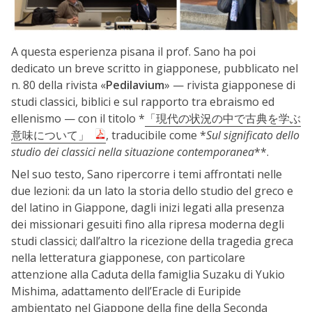
A questa esperienza pisana il prof. Sano ha poi
dedicato un breve scritto in giapponese, pubblicato nel
n. 80 della rivista «
Pedilavium
» — rivista giapponese di
studi classici, biblici e sul rapporto tra ebraismo ed
ellenismo — con il titolo *
「現代の状況の中で古典を学ぶ
意味について」
, traducibile come *
Sul significato dello
studio dei classici nella situazione contemporanea
**.
Nel suo testo, Sano ripercorre i temi affrontati nelle
due lezioni: da un lato la storia dello studio del greco e
del latino in Giappone, dagli inizi legati alla presenza
dei missionari gesuiti fino alla ripresa moderna degli
studi classici; dall’altro la ricezione della tragedia greca
nella letteratura giapponese, con particolare
attenzione alla Caduta della famiglia Suzaku di Yukio
Mishima, adattamento dell’Eracle di Euripide
ambientato nel Giappone della fine della Seconda