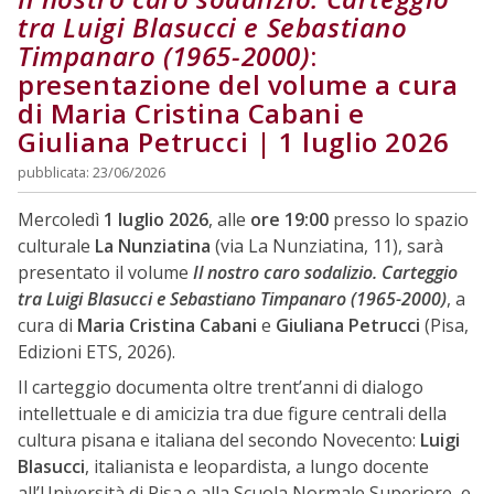
tra Luigi Blasucci e Sebastiano
Timpanaro (1965-2000)
:
presentazione del volume a cura
di Maria Cristina Cabani e
Giuliana Petrucci | 1 luglio 2026
pubblicata: 23/06/2026
Mercoledì
1 luglio 2026
, alle
ore 19:00
presso lo spazio
culturale
La Nunziatina
(via La Nunziatina, 11), sarà
presentato il volume
Il nostro caro sodalizio. Carteggio
tra Luigi Blasucci e Sebastiano Timpanaro (1965-2000)
, a
cura di
Maria Cristina Cabani
e
Giuliana Petrucci
(Pisa,
Edizioni ETS, 2026).
Il carteggio documenta oltre trent’anni di dialogo
intellettuale e di amicizia tra due figure centrali della
cultura pisana e italiana del secondo Novecento:
Luigi
Blasucci
, italianista e leopardista, a lungo docente
all’Università di Pisa e alla Scuola Normale Superiore, e