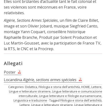
Elles sont brûlantes d’actualité tant le fait colonial et
ses violences sont méconnues en France, voire
relativisées.
Algérie, Sections Armes Spéciales
, un film de Claire Billet,
image et son Olivier Jobard, musique Siegfried Canto,
montage Yann Coquart, conseillère historique
Raphaëlle Branche, Produit par Solent Production et
Luc Martin-Gousset, avec la participation de France TV,
la RTS, le CNC et la Procirep.
Allegati
Poster
Locandina
Algérie, sections armes spéciales
Categories:
Didattica
,
Filologia e storia dell'antichità
,
HOME
,
Lettere
,
Lingue e letterature straniere
,
Lingue letterature e comunicazione
interculturale
,
Lingue letterature e filologie euroamericane
,
Linguistica e traduzione
Tagged
Filologia e storia dell'antichità
,
Lettere
,
Lingue e letterature straniere
,
Lingue letterature e