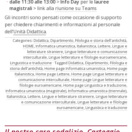
dalle 11:30 alle 13:00
>
Info Day
per le
lauree
magistrali
> link alla
riunione su Teams
Gli incontri sono pensati come occasione di supporto
per chiedere chiarimenti e informazioni al personale
dell’
Unità Didattica
.
Categories:
Didattica
,
Dipartimento
,
Filologia e storia dell'antichità
,
HOME
,
Informatica umanistica
,
Italianistica
,
Lettere
,
Lingue e
letterature straniere
,
Lingue letterature e comunicazione
interculturale
,
Lingue letterature e filologie euroamericane
,
Linguistica e traduzione
Tagged
Didattica
,
Dipartimento
,
Filologia e
storia dell'antichità
,
Home page Informatica umanistica
,
Home page
Italianistica
,
Home page Lettere
,
Home page Lingue letterature e
comunicazione interculturale
,
Home page Lingue letterature e
filologie euroamericane
,
Home page Linguistica e traduzione
,
Informatica umanistica (magistrale)
,
Informatica umanistica (triennale)
,
Italianistica
,
Lettere
,
Lingue e letterature straniere
,
Lingue letterature
e comunicazione interculturale
,
Lingue letterature e filologie
euroamericane
,
Linguistica e traduzione
Il nostro caro sodalizio. Carteggio