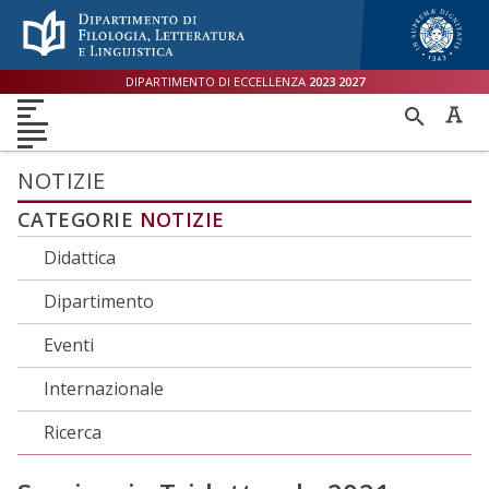
Menù accessibilità
Skip to main menu
Skip to content
sitemap
DIPARTIMENTO DI ECCELLENZA
2023
2027
DIPARTIMENTO
RICER
DIDATTICA
RICERCA
INTERNAZIONALE
PER
ORIENTAMENTO
TERZA MISSIONE
QUALITÀ
NOTIZIE
CATEGORIE
NOTIZIE
Didattica
Dipartimento
Eventi
Internazionale
Ricerca