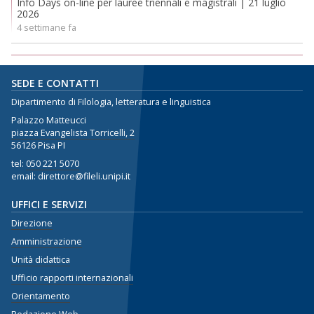
Info Days on-line per lauree triennali e magistrali | 21 luglio
2026
4 settimane fa
SEDE E CONTATTI
Dipartimento di Filologia, letteratura e linguistica
Palazzo Matteucci
piazza Evangelista Torricelli, 2
56126 Pisa PI
tel:
050 221 5070
email: direttore@fileli.unipi.it
UFFICI E SERVIZI
Direzione
Amministrazione
Unità didattica
Ufficio rapporti internazionali
Orientamento