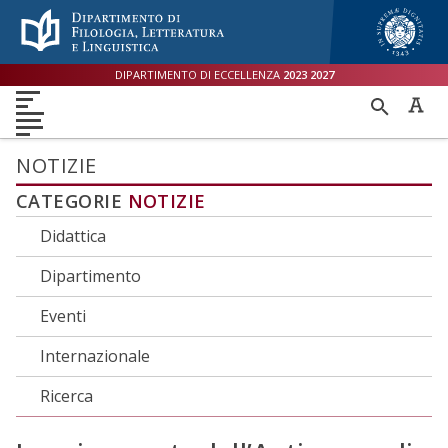
Menù accessibilità
Skip to main menu
Skip to content
sitemap
DIPARTIMENTO DI ECCELLENZA
2023
2027
DIPARTIMENTO
RICER
DIDATTICA
RICERCA
INTERNAZIONALE
PER
ORIENTAMENTO
TERZA MISSIONE
QUALITÀ
NOTIZIE
CATEGORIE
NOTIZIE
Didattica
Dipartimento
Eventi
Internazionale
Ricerca