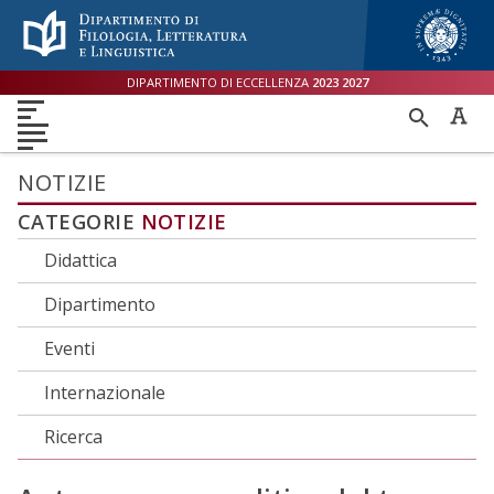
Menù accessibilità
Skip to main menu
Skip to content
sitemap
DIPARTIMENTO DI ECCELLENZA
2023
2027
DIPARTIMENTO
RICER
DIDATTICA
RICERCA
INTERNAZIONALE
PER
ORIENTAMENTO
TERZA MISSIONE
QUALITÀ
NOTIZIE
CATEGORIE
NOTIZIE
Didattica
Dipartimento
Eventi
Internazionale
Ricerca