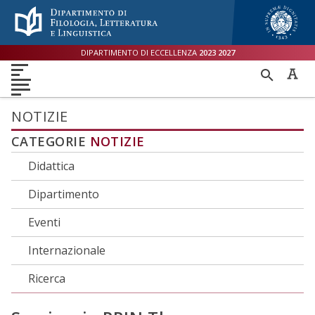
Menù accessibilità
Skip to main menu
Skip to content
sitemap
DIPARTIMENTO DI ECCELLENZA
2023
2027
DIPARTIMENTO
RICER
DIDATTICA
RICERCA
INTERNAZIONALE
PER
ORIENTAMENTO
TERZA MISSIONE
QUALITÀ
NOTIZIE
CATEGORIE
NOTIZIE
Didattica
Dipartimento
Eventi
Internazionale
Ricerca