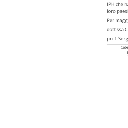
IPH che h
loro paesi
Per maggi
dott.ssa 
prof. Serg
Cate