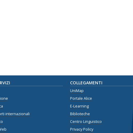
ERVIZI
COLLEGAMENTI
UniMap
zione
Portale Alice
ca
E-Learning
rti internazionali
Biblioteche
to
Centro Linguistico
Web
Privacy Policy