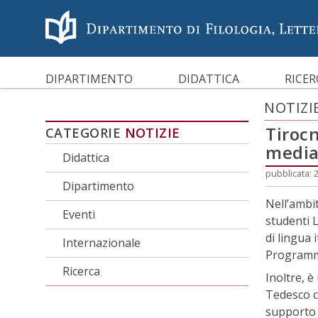
Menù accessibilità
Skip to main menu
Skip to content
sitemap
CARATTERI AD ALTA LEGG
DIPARTIMENTO
DIDATTICA
RICER
NOTIZI
Tirocn
CATEGORIE
NOTIZIE
media
Didattica
pubblicata: 
Dipartimento
Nell’ambi
Eventi
studenti 
di lingua i
Internazionale
Program
Ricerca
Inoltre, 
Tedesco c
supporto 