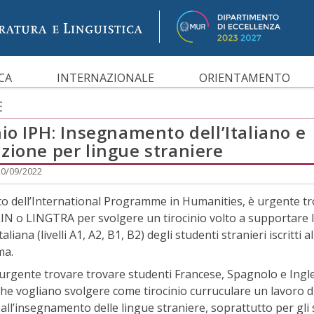
IBILITÀ
CA
INTERNAZIONALE
ORIENTAMENTO
E
io IPH: Insegnamento dell’Italiano e
zione per lingue straniere
20/09/2022
to dell’International Programme in Humanities, è urgente t
LIN o LINGTRA per svolgere un tirocinio volto a supportare le
taliana (livelli A1, A2, B1, B2) degli studenti stranieri iscritti al
ma.
è urgente trovare trovare studenti Francese, Spagnolo e Ingl
he vogliano svolgere come tirocinio curruculare un lavoro d
all’insegnamento delle lingue straniere, soprattutto per gli 