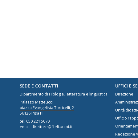
SEDE E CONTATTI
UFFICI E S
Dipartimento di Filologia, letteratura e linguistica
Direzione
Palazzo Matteucci
Amministra
piazza Evangelista Torricelli, 2
Unità didatti
56126 Pisa PI
Ufficio rappo
tel:
050 221 5070
Orientamen
email: direttore@fileli.unipi.it
Redazione 