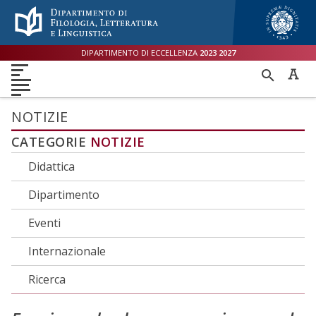
Menù accessibilità
Skip to main menu
Skip to content
sitemap
DIPARTIMENTO DI ECCELLENZA
2023
2027
DIPARTIMENTO
RICER
DIDATTICA
RICERCA
INTERNAZIONALE
PER
ORIENTAMENTO
TERZA MISSIONE
QUALITÀ
NOTIZIE
CATEGORIE
NOTIZIE
Didattica
Dipartimento
Eventi
Internazionale
Ricerca