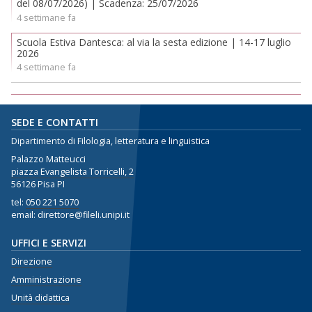
del 08/07/2026) | Scadenza: 25/07/2026
4 settimane fa
Scuola Estiva Dantesca: al via la sesta edizione | 14-17 luglio
2026
4 settimane fa
SEDE E CONTATTI
Dipartimento di Filologia, letteratura e linguistica
Palazzo Matteucci
piazza Evangelista Torricelli, 2
56126 Pisa PI
tel:
050 221 5070
email: direttore@fileli.unipi.it
UFFICI E SERVIZI
Direzione
Amministrazione
Unità didattica