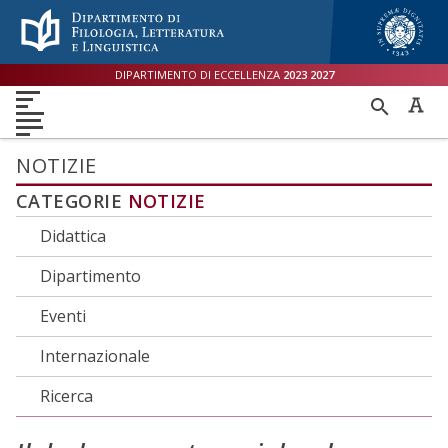
Menù accessibilità
Skip to main menu
Skip to content
sitemap
DIPARTIMENTO DI ECCELLENZA
2023
2027
DIPARTIMENTO
RICER
DIDATTICA
RICERCA
INTERNAZIONALE
PER
ORIENTAMENTO
TERZA MISSIONE
QUALITÀ
NOTIZIE
CATEGORIE
NOTIZIE
Didattica
Dipartimento
Eventi
Internazionale
Ricerca