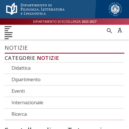
Menù accessibilità
Skip to main menu
Skip to content
sitemap
DIPARTIMENTO DI ECCELLENZA
2023
2027
DIPARTIMENTO
RICER
DIDATTICA
RICERCA
INTERNAZIONALE
PER
ORIENTAMENTO
TERZA MISSIONE
QUALITÀ
NOTIZIE
CATEGORIE
NOTIZIE
Didattica
Dipartimento
Eventi
Internazionale
Ricerca