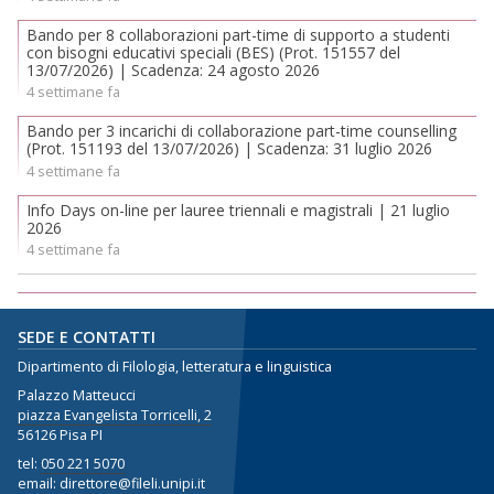
Bando per 8 collaborazioni part-time di supporto a studenti
con bisogni educativi speciali (BES) (Prot. 151557 del
13/07/2026) | Scadenza: 24 agosto 2026
4 settimane fa
Bando per 3 incarichi di collaborazione part-time counselling
(Prot. 151193 del 13/07/2026) | Scadenza: 31 luglio 2026
4 settimane fa
Info Days on-line per lauree triennali e magistrali | 21 luglio
2026
4 settimane fa
SEDE E CONTATTI
Dipartimento di Filologia, letteratura e linguistica
Palazzo Matteucci
piazza Evangelista Torricelli, 2
56126 Pisa PI
tel:
050 221 5070
email: direttore@fileli.unipi.it