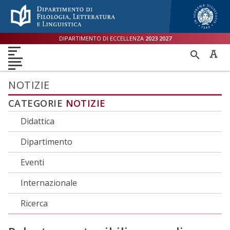
Menù accessibilità
Skip to main menu
Skip to content
sitemap
DIPARTIMENTO DI ECCELLENZA
2023
2027
DIPARTIMENTO
RICER
DIDATTICA
RICERCA
INTERNAZIONALE
PER
ORIENTAMENTO
TERZA MISSIONE
QUALITÀ
NOTIZIE
CATEGORIE
NOTIZIE
Didattica
Dipartimento
Eventi
Internazionale
Ricerca