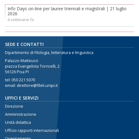
Info Days on-line per lauree triennali e magistrali | 21 luglio
2026
4 settimane fa
SEDE E CONTATTI
Dipartimento di Filologia, letteratura e linguistica
Palazzo Matteucci
piazza Evangelista Torricelli, 2
56126 Pisa PI
tel:
050 221 5070
email: direttore@fileli.unipi.it
UFFICI E SERVIZI
Direzione
Amministrazione
Unità didattica
Ufficio rapporti internazionali
Orientamento