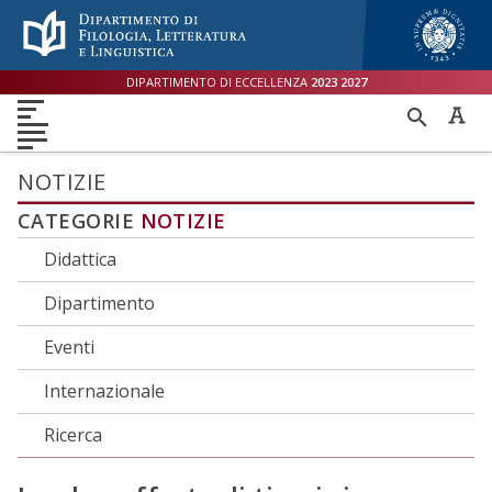
Menù accessibilità
Skip to main menu
Skip to content
sitemap
DIPARTIMENTO DI ECCELLENZA
2023
2027
DIPARTIMENTO
RICER
DIDATTICA
RICERCA
INTERNAZIONALE
PER
ORIENTAMENTO
TERZA MISSIONE
QUALITÀ
NOTIZIE
CATEGORIE
NOTIZIE
Didattica
Dipartimento
Eventi
Internazionale
Ricerca