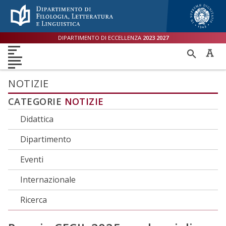
Menù accessibilità
Skip to main menu
Skip to content
sitemap
DIPARTIMENTO DI ECCELLENZA
2023
2027
DIPARTIMENTO
RICER
DIDATTICA
RICERCA
INTERNAZIONALE
PER
ORIENTAMENTO
TERZA MISSIONE
QUALITÀ
NOTIZIE
CATEGORIE
NOTIZIE
Didattica
Dipartimento
Eventi
Internazionale
Ricerca