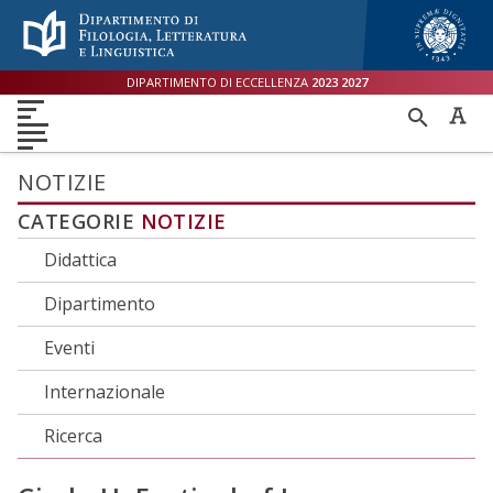
Menù accessibilità
Skip to main menu
Skip to content
sitemap
DIPARTIMENTO DI ECCELLENZA
2023
2027
DIPARTIMENTO
RICER
DIDATTICA
RICERCA
INTERNAZIONALE
PER
ORIENTAMENTO
TERZA MISSIONE
QUALITÀ
NOTIZIE
CATEGORIE
NOTIZIE
Didattica
Dipartimento
Eventi
Internazionale
Ricerca