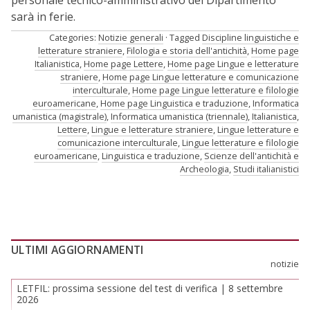
personale tecnico-amministrativo del Dipartimento
sarà in ferie.
Categories:
Notizie generali
Tagged
Discipline linguistiche e
letterature straniere
,
Filologia e storia dell'antichità
,
Home page
Italianistica
,
Home page Lettere
,
Home page Lingue e letterature
straniere
,
Home page Lingue letterature e comunicazione
interculturale
,
Home page Lingue letterature e filologie
euroamericane
,
Home page Linguistica e traduzione
,
Informatica
umanistica (magistrale)
,
Informatica umanistica (triennale)
,
Italianistica
,
Lettere
,
Lingue e letterature straniere
,
Lingue letterature e
comunicazione interculturale
,
Lingue letterature e filologie
euroamericane
,
Linguistica e traduzione
,
Scienze dell'antichità e
Archeologia
,
Studi italianistici
ULTIMI AGGIORNAMENTI
notizie
LETFIL: prossima sessione del test di verifica | 8 settembre
2026