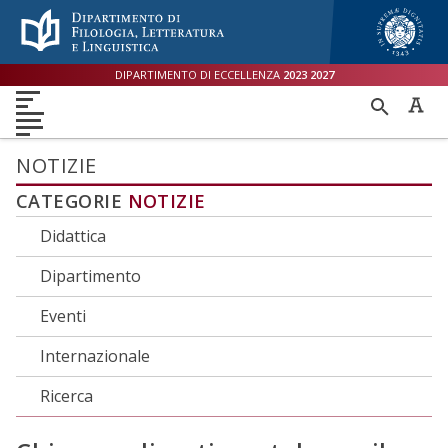
Menù accessibilità
Skip to main menu
Skip to content
sitemap
DIPARTIMENTO DI ECCELLENZA
2023
2027
DIPARTIMENTO
RICER
DIDATTICA
RICERCA
INTERNAZIONALE
PER
ORIENTAMENTO
TERZA MISSIONE
QUALITÀ
NOTIZIE
CATEGORIE
NOTIZIE
Didattica
Dipartimento
Eventi
Internazionale
Ricerca